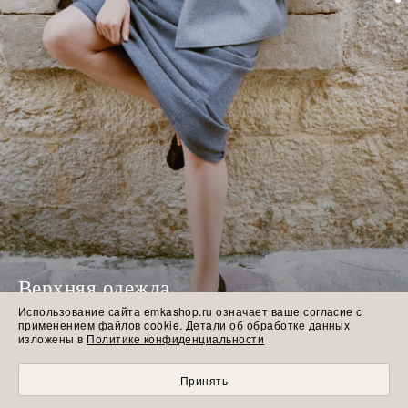
Верхняя одежда
Использование сайта emkashop.ru означает ваше согласие с
НОВИНКИ
применением файлов cookie. Детали об обработке данных
изложены в
Политике конфиденциальности
Принять
ГЛАВНАЯ
КАТАЛОГ
КОРЗИНА
ИЗБРАННОЕ
ПРОФИЛЬ