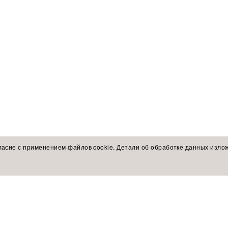
ласие с применением файлов cookie. Детали об обработке данных изло
ы экспертов
ПОКУПАТЕЛЯМ