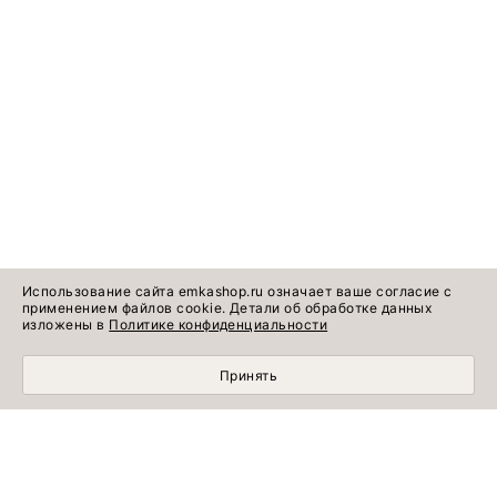
Использование сайта emkashop.ru означает ваше согласие с
применением файлов cookie. Детали об обработке данных
изложены в
Политике конфиденциальности
Принять
Идеи готовых
Информация о продукте
образов