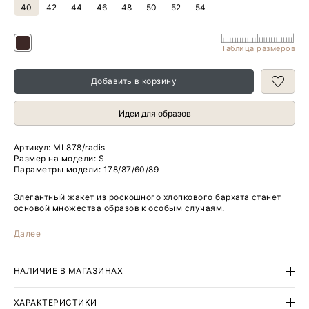
40
42
44
46
48
50
52
54
Таблица размеров
Добавить в корзину
Идеи для образов
Артикул:
ML878/radis
Размер на модели: S
Параметры модели: 178/87/60/89
Элегантный жакет из роскошного хлопкового бархата станет
основой множества образов к особым случаям.
Особого внимания заслуживает цвет: глубокий и переливчатый
Далее
оттенок коричневого смотрится очень стильно. И хорошо
оттеняет яркие золотистые пуговицы.
НАЛИЧИЕ В МАГАЗИНАХ
Удлинённая и приталенная модель без лацканов украшена
небольшой стойкой и карманами с клапанами.
ХАРАКТЕРИСТИКИ
Жакет выполнен на подкладке с высоким содержанием