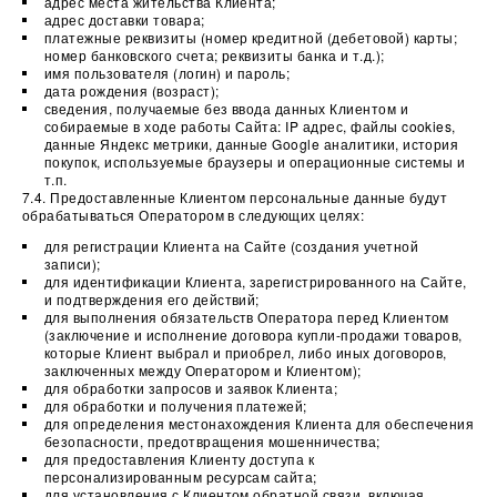
адрес места жительства Клиента;
адрес доставки товара;
платежные реквизиты (номер кредитной (дебетовой) карты;
номер банковского счета; реквизиты банка и т.д.);
имя пользователя (логин) и пароль;
дата рождения (возраст);
сведения, получаемые без ввода данных Клиентом и
собираемые в ходе работы Сайта: IP адрес, файлы cookies,
данные Яндекс метрики, данные Google аналитики, история
покупок, используемые браузеры и операционные системы и
т.п.
7.4. Предоставленные Клиентом персональные данные будут
обрабатываться Оператором в следующих целях:
для регистрации Клиента на Сайте (создания учетной
записи);
для идентификации Клиента, зарегистрированного на Сайте,
и подтверждения его действий;
для выполнения обязательств Оператора перед Клиентом
(заключение и исполнение договора купли-продажи товаров,
которые Клиент выбрал и приобрел, либо иных договоров,
заключенных между Оператором и Клиентом);
для обработки запросов и заявок Клиента;
для обработки и получения платежей;
для определения местонахождения Клиента для обеспечения
безопасности, предотвращения мошенничества;
для предоставления Клиенту доступа к
персонализированным ресурсам сайта;
для установления с Клиентом обратной связи, включая