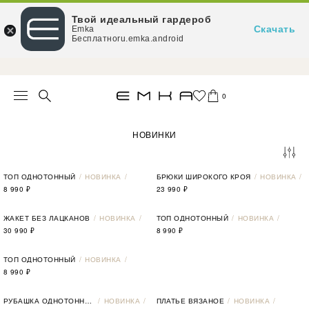
Твой идеальный гардероб
Скачать
Emka
Бесплатноru.emka.android
При заказе от 15 000 ₽ — доставка за наш счёт
0
НОВИНКИ
ТОП ОДНОТОННЫЙ
НОВИНКА
БРЮКИ ШИРОКОГО КРОЯ
НОВИНКА
8 990
₽
23 990
₽
ЖАКЕТ БЕЗ ЛАЦКАНОВ
НОВИНКА
ТОП ОДНОТОННЫЙ
НОВИНКА
30 990
₽
8 990
₽
ТОП ОДНОТОННЫЙ
НОВИНКА
8 990
₽
РУБАШКА ОДНОТОННАЯ
НОВИНКА
ПЛАТЬЕ ВЯЗАНОЕ
НОВИНКА