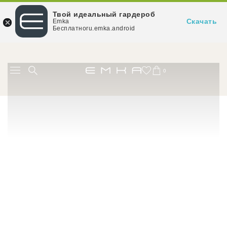
Твой идеальный гардероб
Скачать
Emka
Бесплатноru.emka.android
При заказе от 15 000 ₽ — доставка за наш счёт
0
Кладовщик в магазин женской