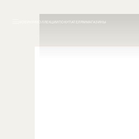
НОВИНКИ
КОЛЛЕКЦИИ
ПОКУПАТЕЛЯМ
МАГАЗИНЫ
Продавец-консул
VILLAGE Белая 
Вакансии (розница)