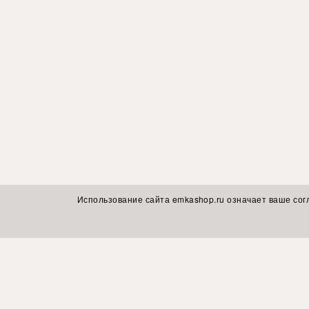
Использование сайта emkashop.ru означает ваше сог
Подписывайтесь на обзоры коллекций, модные образы, совет