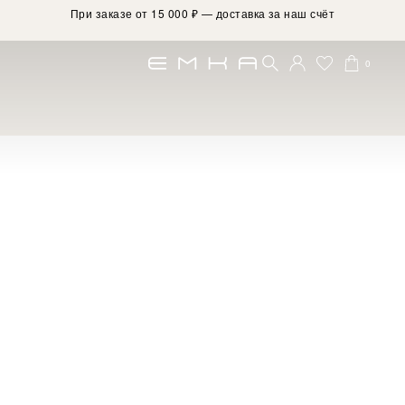
0
ьтант в магазин женской о
Дача)