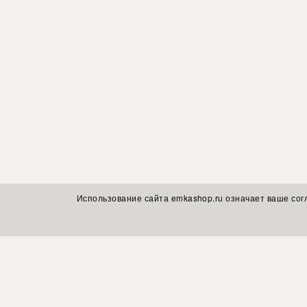
Использование сайта emkashop.ru означает ваше сог
Подписывайтесь на обзоры коллекций, модные образы, совет