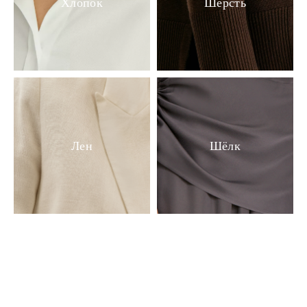
Хлопок
Шерсть
Лен
Шёлк