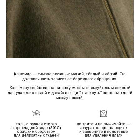
Кашемир — символ роскоши: мягкий, тёплый и лёгкий. Его
долговечность зависит от бережного обращения.
Кашемиру свойственна пилингуемость: пользуйтесь машинкой
для удаления пилей и давайте вещи "отдохнуть" несколько дней
между ноской.
только ручная стирка
не трите и не выжимайте —
в прохладной воде (30°C)
аккуратно прополощите
с жидким средством
и заверните в полотенце
для деликатных тканей
для удаления влаги