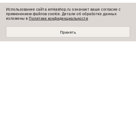
Использование сайта emkashop.ru означает ваше согласие с
применением файлов cookie. Детали об обработке данных
изложены в
Политике конфиденциальности
Принять
МОБИЛЬНЫЙ ШОПИНГ СТАЛ УДОБНЕЕ С
ПРИЛОЖЕНИЕМ EMKA! УСТАНОВИТЕ СЕЙЧАС!
УЗНАВАЙТЕ ПЕРВЫМИ
Подписывайтесь на обзоры коллекций, модные образы, советы
экспертов