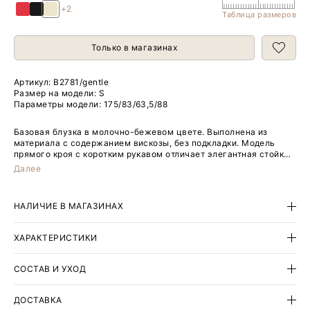
+2
Таблица размеров
Только в магазинах
Артикул:
B2781/gentle
Размер на модели: S
Параметры модели: 175/83/63,5/88
Базовая блузка в молочно-бежевом цвете. Выполнена из
материала с содержанием вискозы, без подкладки. Модель
прямого кроя с коротким рукавом отличает элегантная стойка,
переходящая в небольшой и изящный V-образный вырез. Внизу
Далее
по бокам изделия располагаются аккуратные разрезы. Длина
позволяет носить блузку как навыпуск, так и заправленной.
НАЛИЧИЕ В МАГАЗИНАХ
ХАРАКТЕРИСТИКИ
СОСТАВ И УХОД
ДОСТАВКА