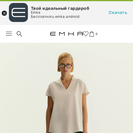
Твой идеальный гардероб
Скачать
Emka
Бесплатноru.emka.android
0