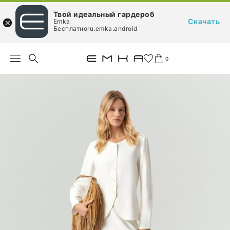
Твой идеальный гардероб
Скачать
Emka
Бесплатноru.emka.android
0