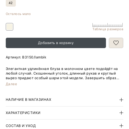
42
Осталось мало
Таблица размеров
Добавить в корзину
Артикул:
B3150/lambik
Элегантная удлинённая блуза в молочном цвете подойдёт на
любой случай. Скошенный уголок, длинный рукав и круглый
вырез придают особый шарм этой модели. Завершить образ
можно юбкой из комплекта.
Далее
НАЛИЧИЕ В МАГАЗИНАХ
ХАРАКТЕРИСТИКИ
СОСТАВ И УХОД