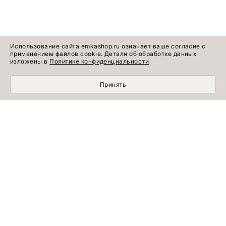
Использование сайта emkashop.ru означает ваше согласие с
применением файлов cookie. Детали об обработке данных
изложены в
Политике конфиденциальности
Принять
МОБИЛЬНЫЙ ШОПИНГ СТАЛ УДОБНЕЕ С
ПРИЛОЖЕНИЕМ EMKA! УСТАНОВИТЕ СЕЙЧАС!
УЗНАВАЙТЕ ПЕРВЫМИ