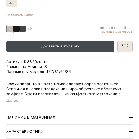
48
Осталось мало
+2
Таблица размеров
Добавить в корзину
Артикул:
D335/shaton
Размер на модели: S
Параметры модели: 177/81/62/86
Брюки палаццо в цвете мокко сделают образ роскошнее.
Стильная высокая посадка на широкой резинке обеспечит
комфорт. Брюки изготовлены из комфортного материала с
высоким содержанием вискозы, без подкладки. Дополнить
Далее
можно стильной блузкой из комплекта.
НАЛИЧИЕ В МАГАЗИНАХ
ХАРАКТЕРИСТИКИ