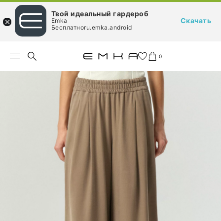
Твой идеальный гардероб
Скачать
Emka
Бесплатноru.emka.android
0