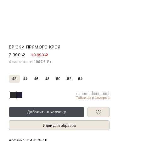
БРЮКИ ПРЯМОГО КРОЯ
7 990
₽
19 990 ₽
4 платежа по 1997.5 ₽
42
44
46
48
50
52
54
Таблица размеров
Добавить в корзину
Идеи для образов
Артикул:
D435/filch