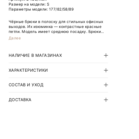
Размер на модели: S
Параметры модели: 177/82/58/89
Чёрные брюки в полоску для стильных офисных
выходов. Их изюминка — контрастные красные
петли. Модель имеет среднюю посадку. Брюки
могут стать частью капсулы с другими брюками,
Далее
жакетом, жилетом и юбкой filch.
НАЛИЧИЕ В МАГАЗИНАХ
ХАРАКТЕРИСТИКИ
СОСТАВ И УХОД
ДОСТАВКА