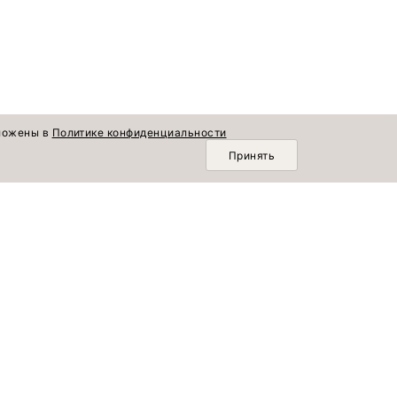
зложены в
Политике конфиденциальности
Принять
О КОМПАНИИ
Горизонт времени
Новинки
О нас
Лето продолжается
Коллекции
Доставка и оплата
По памяти сердца
Блог
Возврат и обмен
Популярное
Шопинг со стилистом
Комплекты
Вакансии