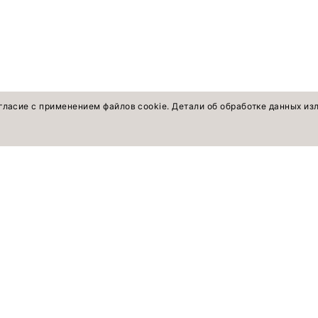
гласие с применением файлов cookie. Детали об обработке данных и
оветы экспертов
ПОКУПАТЕЛЯМ
Смотреть все
Жакеты, жилеты
Брюки, шорты
Рубашки, блузки, топы
Платья