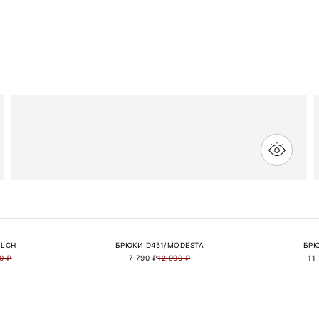
ILCH
БРЮКИ D451/MODESTA
БРЮ
0 ₽
7 790 ₽
12 990 ₽
11