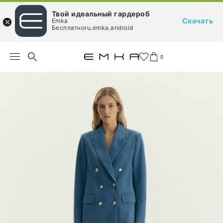
Твой идеальный гардероб
Скачать
Emka
Бесплатноru.emka.android
0