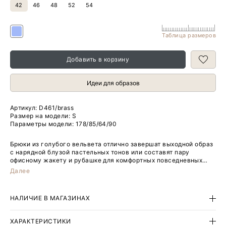
42
46
48
52
54
Таблица размеров
Добавить в корзину
Идеи для образов
Артикул:
D461/brass
Размер на модели: S
Параметры модели: 178/85/64/90
Брюки из голубого вельвета отлично завершат выходной образ
с нарядной блузой пастельных тонов или составят пару
офисному жакету и рубашке для комфортных повседневных
выходов. Модель имеет прямой крой и полную длину. В составе
Далее
материала есть эластан для ещё более удобной посадки.
НАЛИЧИЕ В МАГАЗИНАХ
ХАРАКТЕРИСТИКИ