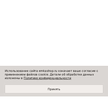
Использование сайта emkashop.ru означает ваше согласие с
применением файлов cookie. Детали об обработке данных
изложены в
Политике конфиденциальности
Принять
Идеи готовых
Информация о продукте
образов