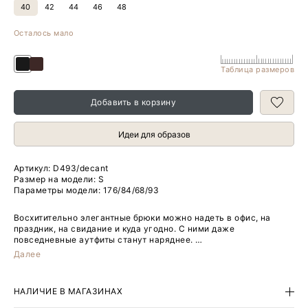
40
42
44
46
48
Осталось мало
Таблица размеров
Добавить в корзину
Идеи для образов
Артикул:
D493/decant
Размер на модели: S
Параметры модели: 176/84/68/93
Восхитительно элегантные брюки можно надеть в офис, на
праздник, на свидание и куда угодно. С ними даже
повседневные аутфиты станут наряднее.
Далее
Эти брюки отличают большие зеркальные защипы. Они
открываются в движении, добавляя образу динамики. Модель
имеет полную длину и стандартную посадку. Застёгивается на
НАЛИЧИЕ В МАГАЗИНАХ
крючки.