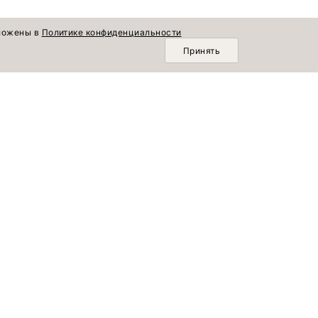
зложены в
Политике конфиденциальности
Принять
О КОМПАНИИ
Осенняя коллекция
Новинки
О нас
Лето продолжается
Коллекции
Доставка и оплата
По памяти сердца
Блог
Возврат и обмен
Популярное
Шопинг со стилистом
Комплекты
Вакансии
Распродажа
sale@emkashop.ru
8 (495) 023-93-40
Telegram