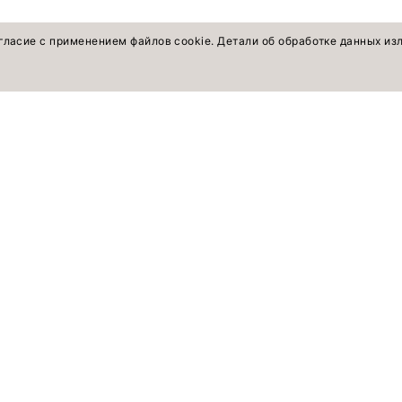
гласие с применением файлов cookie. Детали об обработке данных и
оветы экспертов
ПОКУПАТЕЛЯМ
Смотреть все
Жакеты, жилеты
Брюки, шорты
Рубашки, блузки, топы
Платья
Юбки
Деним
Вязаный трикотаж