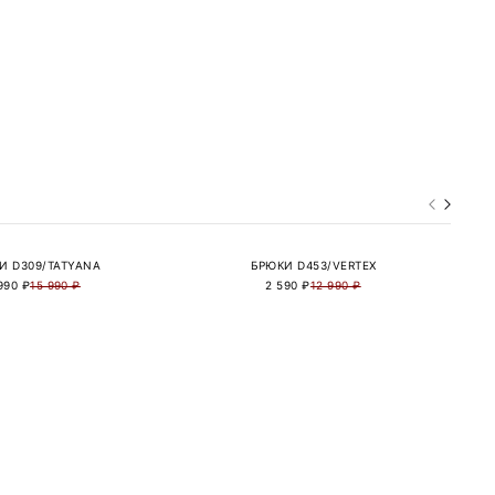
И D309/TATYANA
БРЮКИ D453/VERTEX
990 ₽
15 990 ₽
2 590 ₽
12 990 ₽