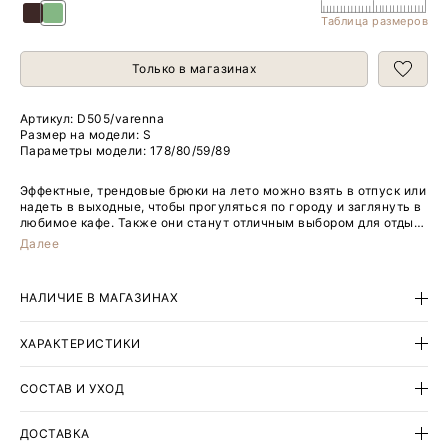
Таблица размеров
Только в магазинах
Артикул:
D505/varenna
Размер на модели: S
Параметры модели: 178/80/59/89
Эффектные, трендовые брюки на лето можно взять в отпуск или
надеть в выходные, чтобы прогуляться по городу и заглянуть в
любимое кафе. Также они станут отличным выбором для отдыха
за городом или в санатории.
Далее
Оригинальная модель сделана с имитацией запаха. Отлётная
часть крепится на удобную потайную кнопку. Такое решение
НАЛИЧИЕ В МАГАЗИНАХ
смотрится роскошно и по-летнему расслабленно. Дополняет
картину широкий подкройной пояс с мягкой и слегка
асимметричной посадкой. Сбоку предусмотрена молния.
ХАРАКТЕРИСТИКИ
Брюки состоят из лиоцелла и льна — идеальный вариант на
жаркую погоду. Такой материал особенно приятен к телу.
СОСТАВ И УХОД
Завершить образ с брюками можно рубашкой из комплекта.
ДОСТАВКА