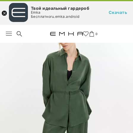
Твой идеальный гардероб
Скачать
Emka
Бесплатноru.emka.android
0