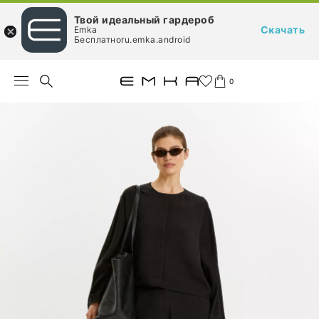
Твой идеальный гардероб
Скачать
Emka
Бесплатноru.emka.android
0