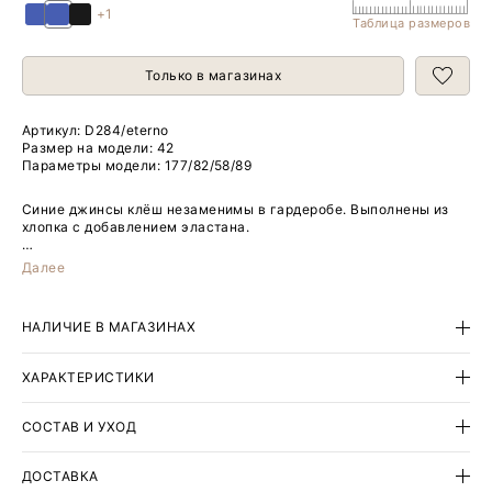
+1
Таблица размеров
Только в магазинах
Артикул:
D284/eterno
Размер на модели: 42
Параметры модели: 177/82/58/89
Синие джинсы клёш незаменимы в гардеробе. Выполнены из
хлопка с добавлением эластана.
Модель имеет стильную высокую посадку.
Далее
Базовая вещь с широкой сочетаемостью идеально подойдёт к
любому верху в гардеробе, от атласного топа до свитера.
НАЛИЧИЕ В МАГАЗИНАХ
ХАРАКТЕРИСТИКИ
СОСТАВ И УХОД
ДОСТАВКА