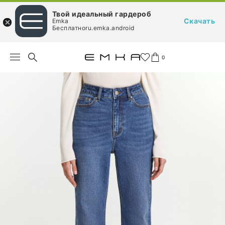
Твой идеальный гардероб
Скачать
Emka
Бесплатноru.emka.android
0