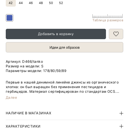
42
44
46
48
50
52
Таблица размеров
Добавить в корзину
Идеи для образов
Артикул:
D466/tanko
Размер на модели: S
Параметры модели: 178/80/59/89
Первые в нашей денимной линейке джинсы из органического
хлопка: он был выращен без применения пестицидов и
гербицидов. Материал сертифицирован по стандартам OCS.
Свободную модель высокой посадки отличают широкие
Далее
отвороты на брючинах — они делает образ особенно
актуальным. Такая вещь поддержит и стремление стильно
выглядеть каждый день, и вашу позицию осознанного
НАЛИЧИЕ В МАГАЗИНАХ
потребления.
ХАРАКТЕРИСТИКИ