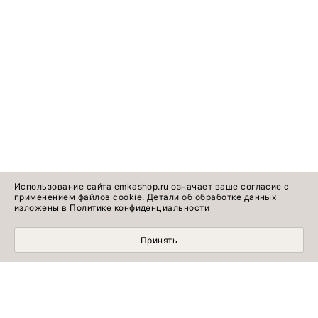
Использование сайта emkashop.ru означает ваше согласие с
применением файлов cookie. Детали об обработке данных
изложены в
Политике конфиденциальности
Принять
Идеи готовых
Информация о продукте
образов