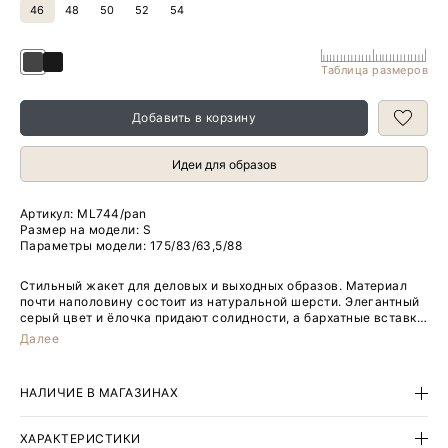
46
48
50
52
54
Таблица размеров
Добавить в корзину
Идеи для образов
Артикул:
ML744/pan
Размер на модели: S
Параметры модели: 175/83/63,5/88
Стильный жакет для деловых и выходных образов. Материал
почти наполовину состоит из натуральной шерсти. Элегантный
серый цвет и ёлочка придают солидности, а бархатные вставки
на воротнике и нарядные гербовые пуговицы в золотистом
Далее
цвете вносят нотку эстетства и создают ощущение праздника
жизни даже в будни. Удлинённая двубортная модель
приталенного кроя красиво садится по фигуре. Вытачки на
НАЛИЧИЕ В МАГАЗИНАХ
спинке и спереди, а также расположение пуговиц и карманов
продуманы так, чтобы смоделировать изящные пропорции.
Широкие и длинные лацканы английского воротника визуально
ХАРАКТЕРИСТИКИ
вытягивают силуэт. Изделие выполнено на подкладке с