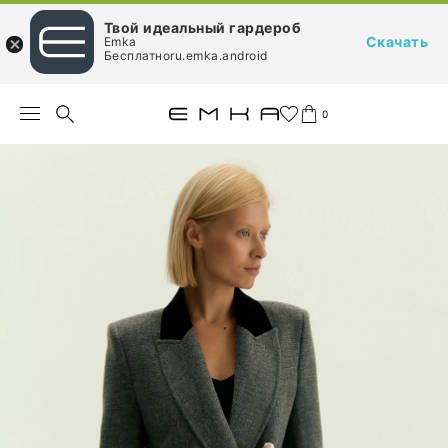
Твой идеальный гардероб
Скачать
Emka
Бесплатноru.emka.android
0