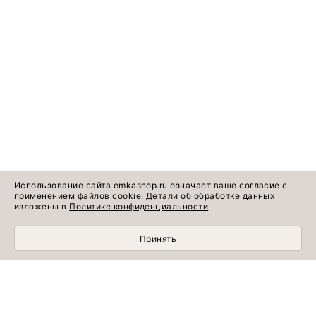
Использование сайта emkashop.ru означает ваше согласие с
применением файлов cookie. Детали об обработке данных
изложены в
Политике конфиденциальности
Принять
Идеи готовых
Информация о продукте
образов