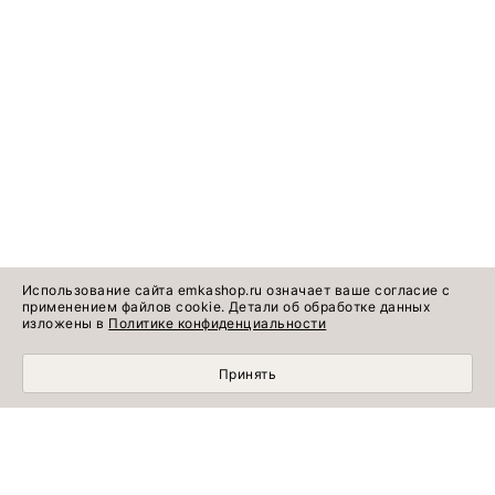
Использование сайта emkashop.ru означает ваше согласие с
применением файлов cookie. Детали об обработке данных
изложены в
Политике конфиденциальности
Принять
Идеи готовых
Информация о продукте
образов