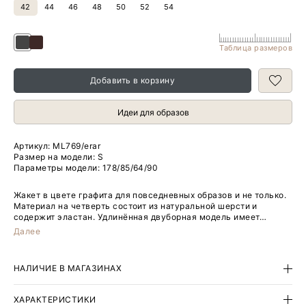
42
44
46
48
50
52
54
Таблица размеров
Добавить в корзину
Идеи для образов
Артикул:
ML769/erar
Размер на модели: S
Параметры модели: 178/85/64/90
Жакет в цвете графита для повседневных образов и не только.
Материал на четверть состоит из натуральной шерсти и
содержит эластан. Удлинённая двуборная модель имеет
универсальный прямой крой. Дополнена английским
Далее
воротником. Завершить образ можно брюками из комплекта.
Изделие выполнено на подкладке с высоким содержанием
вискозы.
НАЛИЧИЕ В МАГАЗИНАХ
ХАРАКТЕРИСТИКИ