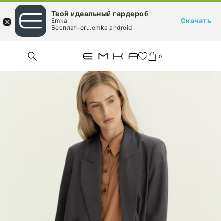
Твой идеальный гардероб
Скачать
Emka
Бесплатноru.emka.android
0