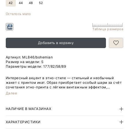
42
44
48
52
Осталось мало
Таблица размеров
Добавить в корзину
Артикул:
ML846/bohemian
Размер на модели: S
Параметры модели: 177/82/58/89
Интересный акцент в этно-стиле — стильный и необычный
жакет с принтом икат. Образ приобретает особый шарм за счёт
сочетания этно-принта с лёгким винтажным эффектом,
естественной фактуры материала с содержанием льна и
Далее
классического "офисного" фасона. Жакет выполнен из
дышащего материала: вискозы со льном, на частичной
подкладке с хлопком. Удлинённая модель с широкими
НАЛИЧИЕ В МАГАЗИНАХ
лацканами смотрится в меру нарядно, подходит для будней и
праздников. Будет особенно кстати на творческих
мероприятиях. Такая вещь составит отличную пару к дениму
ХАРАКТЕРИСТИКИ
трендовых варок с винтажным эффектом.