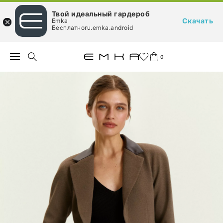
Твой идеальный гардероб
Скачать
Emka
Бесплатноru.emka.android
0