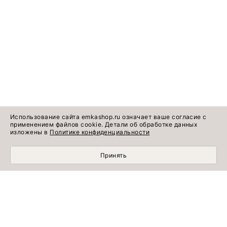
Использование сайта emkashop.ru означает ваше согласие с
применением файлов cookie. Детали об обработке данных
изложены в
Политике конфиденциальности
Принять
Идеи готовых
Информация о продукте
образов