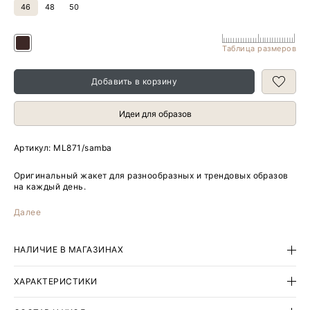
46
48
50
Таблица размеров
Добавить в корзину
Идеи для образов
Артикул:
ML871/samba
Оригинальный жакет для разнообразных и трендовых образов
на каждый день.
Приталенный жакет с широкими лацканами дополнен
Далее
кожаными накладками-клапанами: прямоугольными и
фигурными. Модель застёгивается на удобный крючок.
НАЛИЧИЕ В МАГАЗИНАХ
Изделие выполнено на подкладке с высоким содержанием
вискозы.
ХАРАКТЕРИСТИКИ