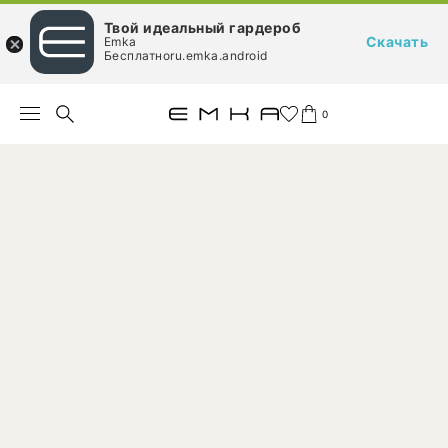
Твой идеальный гардероб
Скачать
Emka
Бесплатноru.emka.android
0