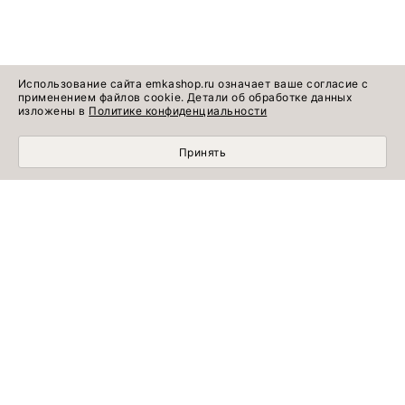
Использование сайта emkashop.ru означает ваше согласие с
применением файлов cookie. Детали об обработке данных
изложены в
Политике конфиденциальности
Принять
МОБИЛЬНЫЙ ШОПИНГ СТАЛ УДОБНЕЕ С
ПРИЛОЖЕНИЕМ EMKA! УСТАНОВИТЕ СЕЙЧАС!
УЗНАВАЙТЕ ПЕРВЫМИ