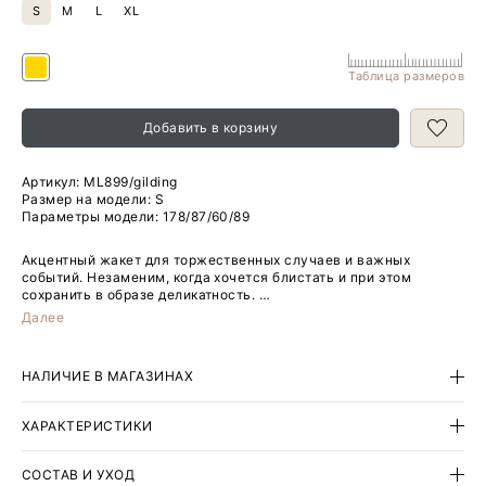
S
M
L
XL
Таблица размеров
Добавить в корзину
Артикул:
ML899/gilding
Размер на модели: S
Параметры модели: 178/87/60/89
Акцентный жакет для торжественных случаев и важных
событий. Незаменим, когда хочется блистать и при этом
сохранить в образе деликатность.
Далее
Изысканный материал напоминает парчу, создаёт эффект
бронзы на жаккарде.
НАЛИЧИЕ В МАГАЗИНАХ
Элегантная модель без лацканов с потайной застёжкой
оставляет впечатление благородной лаконичности,
уравновешивая необычную фактуру и яркое цветовое решение.
ХАРАКТЕРИСТИКИ
Образ с жакетом можно завершить любым базовым низом:
джинсами, костюмными брюками и юбками.
СОСТАВ И УХОД