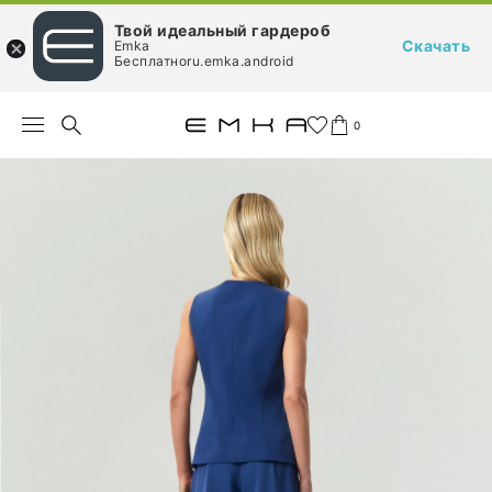
Твой идеальный гардероб
Скачать
Emka
Бесплатноru.emka.android
0