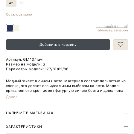
42
50
Осталось мало
Таблица размеров
Добавить в корзину
Артикул:
GL113/navi
Размер на модели: S
Параметры модели: 177/81/62/86
Модный жилет в синем цвете. Материал состоит полностью из
хлопка, что делает его идеальным выбором на лето. Модель
приталенного кроя имеет фигурную линию борта и дополнена
вместительными карманами, уходящими в линию вытачек.
Далее
Завершить образ можно элегантными брюками или юбкой из
комплекта. Изделие изготовлено на подкладке с хлопком.
НАЛИЧИЕ В МАГАЗИНАХ
ХАРАКТЕРИСТИКИ