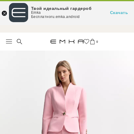
Твой идеальный гардероб
Скачать
Emka
Бесплатноru.emka.android
При заказе от 15 000 ₽ — доставка за наш счёт
0