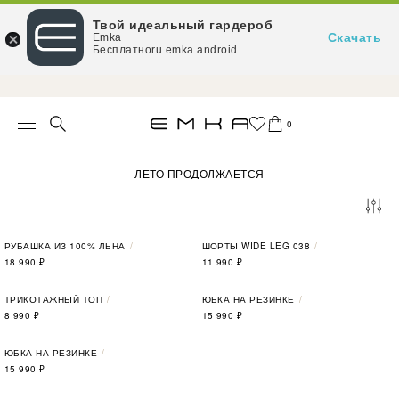
Твой идеальный гардероб
Скачать
Emka
Бесплатноru.emka.android
При заказе от 15 000 ₽ — доставка за наш счёт
0
ЛЕТО ПРОДОЛЖАЕТСЯ
РУБАШКА ИЗ 100% ЛЬНА
ШОРТЫ WIDE LEG 038
18 990
₽
11 990
₽
ТРИКОТАЖНЫЙ ТОП
ЮБКА НА РЕЗИНКЕ
8 990
₽
15 990
₽
ЮБКА НА РЕЗИНКЕ
15 990
₽