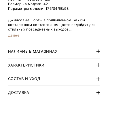
Размер на модели: 42
Параметры модели: 176/84/68/93
Джинсовые шорты в припылённом, как бы
состаренном светло-синем цвете подойдут для
стильных повседневных выходов.
Далее
Модель широкого кроя с практичной длиной чуть
ниже колена всегда нужна в летнем и отпускном
гардеробе.
НАЛИЧИЕ В МАГАЗИНАХ
Изделие полностью состоит из натурального
хлопка. Необработанный край и варка с ржавым
ХАРАКТЕРИСТИКИ
эффектом делают образ более неформальным и
современным.
СОСТАВ И УХОД
ДОСТАВКА