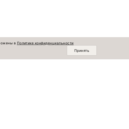
зложены в
Политике конфиденциальности
Принять
О КОМПАНИИ
Осенняя коллекция
Новинки
О нас
Лето продолжается
Коллекции
Доставка и оплата
По памяти сердца
Блог
Возврат и обмен
Популярное
Шопинг со стилистом
Комплекты
Вакансии