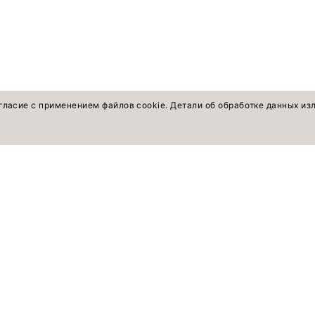
гласие с применением файлов cookie. Детали об обработке данных и
оветы экспертов
ПОКУПАТЕЛЯМ
Смотреть все
Жакеты, жилеты
Брюки, шорты
Рубашки, блузки, топы
Платья