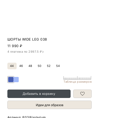
ШОРТЫ WIDE LEG 038
11 990
₽
4 платежа по 2997.5 ₽
44
46
48
50
52
54
Таблица размеров
Добавить в корзину
Идеи для образов
Артикул:
P038/solarium