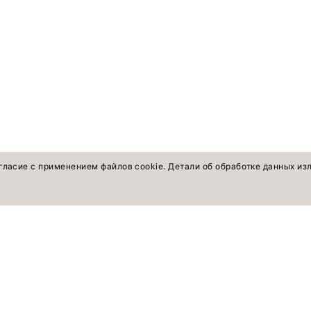
гласие с применением файлов cookie. Детали об обработке данных и
оветы экспертов
ПОКУПАТЕЛЯМ
Смотреть все
Жакеты, жилеты