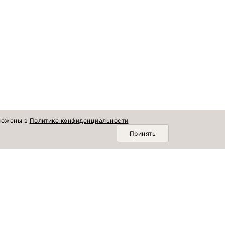
зложены в
Политике конфиденциальности
Принять
О КОМПАНИИ
Осенняя коллекция
Новинки
О нас
Лето продолжается
Коллекции
Доставка и оплата