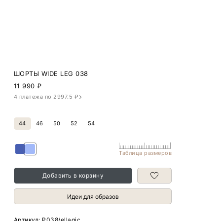
ШОРТЫ WIDE LEG 038
11 990
₽
4 платежа по 2997.5 ₽
44
46
50
52
54
Таблица размеров
Добавить в корзину
Идеи для образов
Артикул:
P038/ellagic