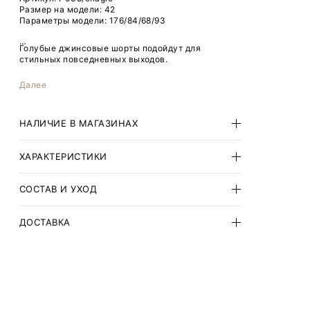
Размер на модели: 42
Параметры модели: 176/84/68/93
Голубые джинсовые шорты подойдут для
стильных повседневных выходов.
Модель широкого кроя с практичной длиной чуть
Далее
ниже колена всегда нужна в летнем и отпускном
гардеробе.
НАЛИЧИЕ В МАГАЗИНАХ
Изделие полностью состоит из натурального
хлопка. Варка с эффектом заломов делает образ
более неформальным и современным.
ХАРАКТЕРИСТИКИ
СОСТАВ И УХОД
ДОСТАВКА