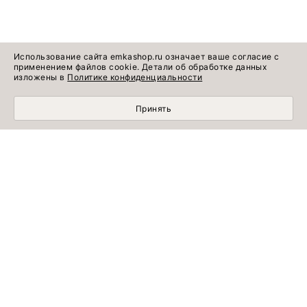
Использование сайта emkashop.ru означает ваше согласие с
применением файлов cookie. Детали об обработке данных
изложены в
Политике конфиденциальности
Принять
МОБИЛЬНЫЙ ШОПИНГ СТАЛ УДОБНЕЕ С
ПРИЛОЖЕНИЕМ EMKA! УСТАНОВИТЕ СЕЙЧАС!
УЗНАВАЙТЕ ПЕРВЫМИ