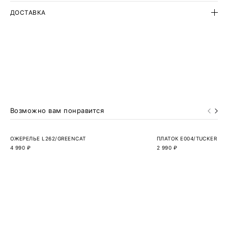
варьируются. Поэтому вид изделия, которое будет у вас,
может отличаться от представленного на сайте.
ДОСТАВКА
Возможно вам понравится
ОЖЕРЕЛЬЕ L262/GREENCAT
ПЛАТОК E004/TUCKER
4 990 ₽
2 990 ₽