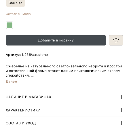
One size
Осталось мало
Добавить в корзину
Артикул:
L256/axestone
Ожерелье из натурального светло-зелёного нефрита в простой
и естественной форме станет вашим психологическим якорем
спокойствия.
Далее
Оно поможет вызвать в душе самые тёплые воспоминания,
которые возвращают чувство внутренней опоры в
турбулентном современном мире.
НАЛИЧИЕ В МАГАЗИНАХ
Изделие выполнено на ювелирном тросе. Застёгивается на
замок-тоггл из латуни, покрытой родием.
ХАРАКТЕРИСТИКИ
Длина ожерелья — 43 см.
СОСТАВ И УХОД
Оттенки и рисунок натуральных минералов в природе всегда