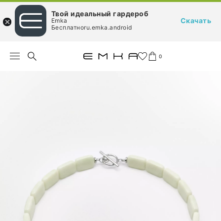
Твой идеальный гардероб
Скачать
Emka
Бесплатноru.emka.android
0