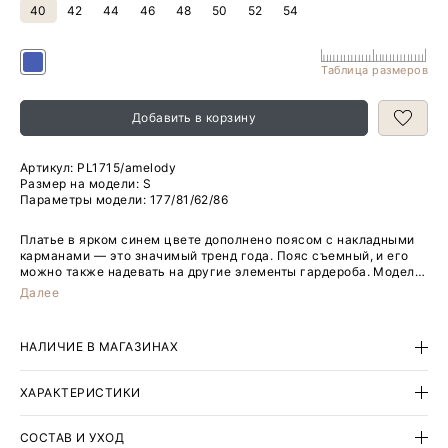
40
42
44
46
48
50
52
54
Таблица размеров
Добавить в корзину
Артикул:
PL1715/amelody
Размер на модели: S
Параметры модели: 177/81/62/86
Платье в ярком синем цвете дополнено поясом с накладными
карманами — это значимый тренд года. Пояс съемный, и его
можно также надевать на другие элементы гардероба. Модель
А-силуэта без рукавов и с круглым вырезом универсальна и
Далее
удобна. Тонкий натуральный хлопок, из которого сделано
платье, особенно комфортен в жаркую погоду. Подкладка
выполнена с высоким содержанием хлопка. Такая вещь в
НАЛИЧИЕ В МАГАЗИНАХ
гардеробе станет отличным выбором к отпуску и летним
выходам.
ХАРАКТЕРИСТИКИ
СОСТАВ И УХОД