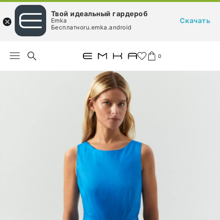
Твой идеальный гардероб
Скачать
Emka
Бесплатноru.emka.android
0