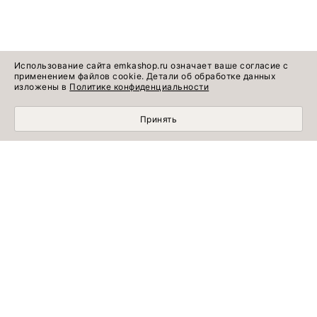
Использование сайта emkashop.ru означает ваше согласие с
применением файлов cookie. Детали об обработке данных
изложены в
Политике конфиденциальности
Принять
МОБИЛЬНЫЙ ШОПИНГ СТАЛ УДОБНЕЕ С
ПРИЛОЖЕНИЕМ EMKA! УСТАНОВИТЕ СЕЙЧАС!
УЗНАВАЙТЕ ПЕРВЫМИ