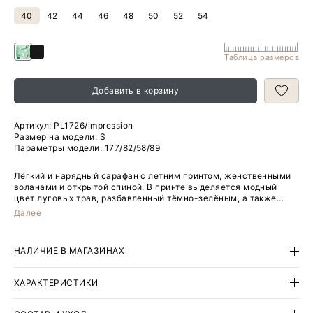
40
42
44
46
48
50
52
54
Таблица размеров
Добавить в корзину
Артикул:
PL1726/impression
Размер на модели: S
Параметры модели: 177/82/58/89
Лёгкий и нарядный сарафан с летним принтом, женственными
воланами и открытой спиной. В принте выделяется модный
цвет луговых трав, разбавленный тёмно-зелёным, а также
оттенками розового и синего. Модель выполнена с отрезной
Далее
талией на резинке и тесёмкой на спинке, которая пересекает
вырез. Платье состоит из вискозы, изготовлено на вискозной
подкладке.
НАЛИЧИЕ В МАГАЗИНАХ
ХАРАКТЕРИСТИКИ