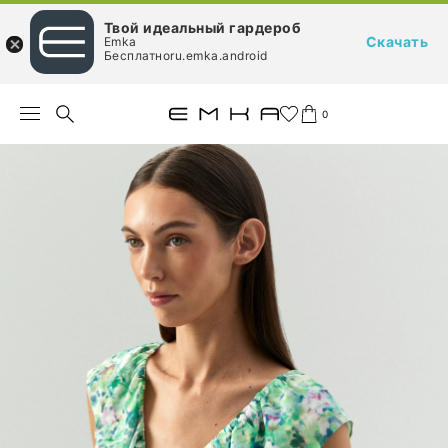
Твой идеальный гардероб
Скачать
Emka
Бесплатноru.emka.android
0