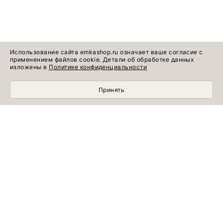
Использование сайта emkashop.ru означает ваше согласие с
применением файлов cookie. Детали об обработке данных
изложены в
Политике конфиденциальности
Принять
МОБИЛЬНЫЙ ШОПИНГ СТАЛ УДОБНЕЕ С
ПРИЛОЖЕНИЕМ EMKA! УСТАНОВИТЕ СЕЙЧАС!
УЗНАВАЙТЕ ПЕРВЫМИ