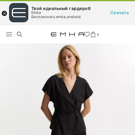
Твой идеальный гардероб
Скачать
Emka
Бесплатноru.emka.android
0