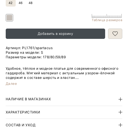
42
46
48
Таблица размеров
Добавить в корзину
Артикул:
PL1761/spartacus
Размер на модели: S
Параметры модели: 178/80/59/89
Удобное, тёплое и модное платье для современного офисного
гардероба. Мягкий материал с актуальным узором-ёлочкой
содержит в составе шерсть и эластан.
Далее
Длина выше колена сочетается с высокими зимними сапогами.
Модель без рукавов хорошо подходит для образов с жакетами.
Платье можно носить как второй слой на тонкие, в том числе
НАЛИЧИЕ В МАГАЗИНАХ
прозрачные, лонгсливы.
Спереди в районе груди располагается узкий, неброский
ХАРАКТЕРИСТИКИ
разрез-капля.
Изделие выполнено на подкладке с высоким содержанием
СОСТАВ И УХОД
вискозы. Застёгивается сзади на молнию.