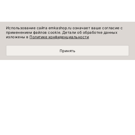
Использование сайта emkashop.ru означает ваше согласие с
применением файлов cookie. Детали об обработке данных
изложены в
Политике конфиденциальности
Принять
МОБИЛЬНЫЙ ШОПИНГ СТАЛ УДОБНЕЕ С
ПРИЛОЖЕНИЕМ EMKA! УСТАНОВИТЕ СЕЙЧАС!
УЗНАВАЙТЕ ПЕРВЫМИ