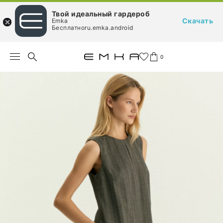
Твой идеальный гардероб
Скачать
Emka
Бесплатноru.emka.android
0