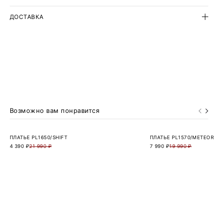
Платье может стать частью капсулы с жакетом и юбкой из
ДОСТАВКА
линейки spartacus.
Возможно вам понравится
ПЛАТЬЕ PL1650/SHIFT
ПЛАТЬЕ PL1570/METEOR
4 390 ₽
21 990 ₽
7 990 ₽
19 990 ₽