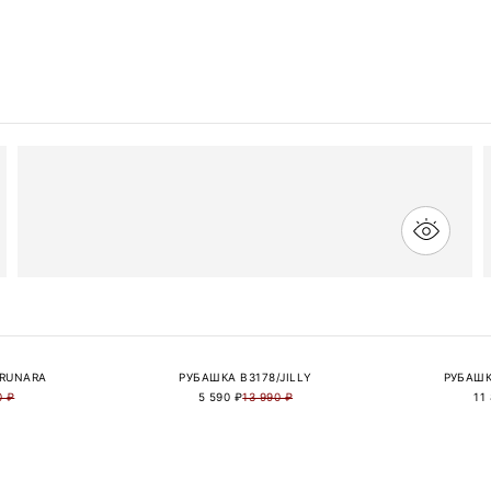
BRUNARA
РУБАШКА B3178/JILLY
РУБАШК
0 ₽
5 590 ₽
13 990 ₽
11