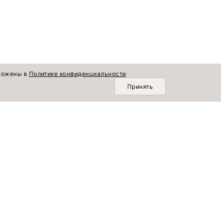
зложены в
Политике конфиденциальности
Принять
О КОМПАНИИ
Горизонт времени
Новинки
О нас
Лето продолжается
Коллекции
Доставка и оплата
По памяти сердца
Блог
Возврат и обмен
Популярное
Шопинг со стилистом
Комплекты
Вакансии