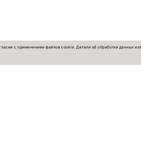
гласие с применением файлов cookie. Детали об обработке данных и
оветы экспертов
ПОКУПАТЕЛЯМ
Смотреть все
Жакеты, жилеты
Брюки, шорты
Рубашки, блузки, топы
Платья