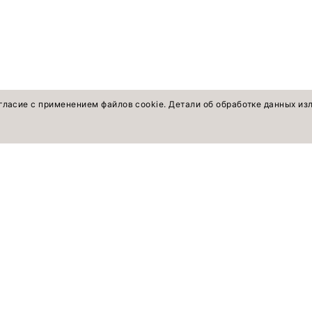
гласие с применением файлов cookie. Детали об обработке данных и
оветы экспертов
ПОКУПАТЕЛЯМ
Смотреть все
Жакеты, жилеты
Брюки, шорты
Рубашки, блузки, топы
Платья