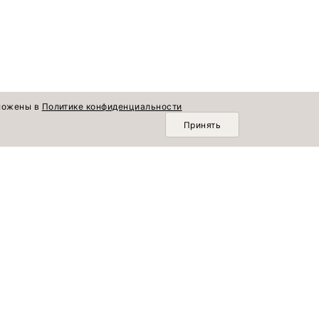
зложены в
Политике конфиденциальности
Принять
О КОМПАНИИ
Горизонт времени
Новинки
О нас
Лето продолжается
Коллекции
Доставка и оплата
По памяти сердца
Блог
Возврат и обмен
Популярное
Шопинг со стилистом
Комплекты
Вакансии