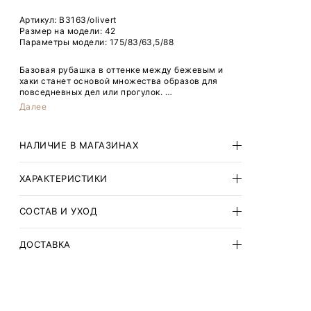
Артикул:
B3163/olivert
Размер на модели: 42
Параметры модели: 175/83/63,5/88
Базовая рубашка в оттенке между бежевым и
хаки станет основой множества образов для
повседневных дел или прогулок.
Далее
Сделана из мягкой вискозы с добавлением
нейлона для прочности.
НАЛИЧИЕ В МАГАЗИНАХ
Рубашка свободного кроя с цельнокроеным
рукавом удобной длины смотрится современно и
стильно. Лаконичный фасон с пуговицами,
ХАРАКТЕРИСТИКИ
скрытыми планкой, отвечает долгоиграющему
тренду на минимализм.
СОСТАВ И УХОД
Завершить образ можно брюками из комплекта.
ДОСТАВКА