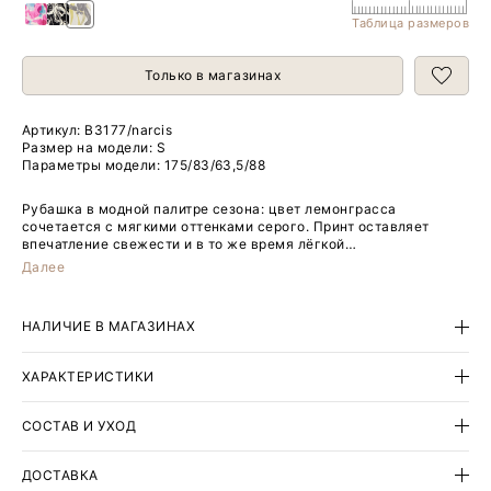
Таблица размеров
Только в магазинах
Артикул:
B3177/narcis
Размер на модели: S
Параметры модели: 175/83/63,5/88
Рубашка в модной палитре сезона: цвет лемонграсса
сочетается с мягкими оттенками серого. Принт оставляет
впечатление свежести и в то же время лёгкой
ностальгичности. Абстрактно-цветочные мотивы звучат
Далее
актуально. Спущенная линия плеча делает стиль образов
более непринуждённым, а высокие манжеты на пуговицах
подчёркивают элегантность. Блуза подойдёт как для
НАЛИЧИЕ В МАГАЗИНАХ
праздничных, так и для повседневных образов. Сочетается с
любым базовым низом. Сделана из приятной к телу вискозы.
ХАРАКТЕРИСТИКИ
СОСТАВ И УХОД
ДОСТАВКА