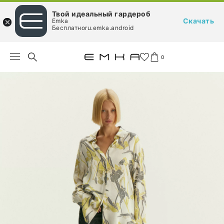
Твой идеальный гардероб
Скачать
Emka
Бесплатноru.emka.android
0