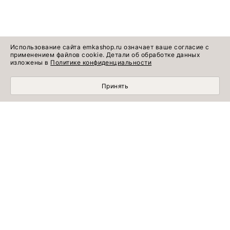
Использование сайта emkashop.ru означает ваше согласие с
применением файлов cookie. Детали об обработке данных
изложены в
Политике конфиденциальности
Принять
МОБИЛЬНЫЙ ШОПИНГ СТАЛ УДОБНЕЕ С
ПРИЛОЖЕНИЕМ EMKA! УСТАНОВИТЕ СЕЙЧАС!
УЗНАВАЙТЕ ПЕРВЫМИ