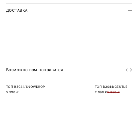
Материал высокого качества не вытягивается и не
протирается в процессе носки.
ДОСТАВКА
Возможно вам понравится
ТОП B3044/SNOWDROP
ТОП B3044/GENTLE
5 990 ₽
2 990 ₽
5 990 ₽