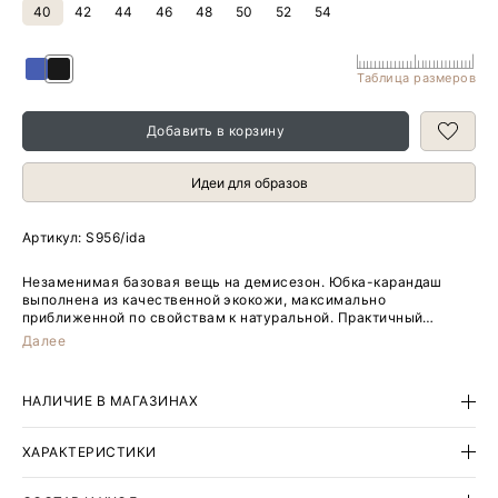
40
42
44
46
48
50
52
54
Таблица размеров
Добавить в корзину
Идеи для образов
Артикул:
S956/ida
Незаменимая базовая вещь на демисезон. Юбка-карандаш
выполнена из качественной экокожи, максимально
приближенной по свойствам к натуральной. Практичный
материал, универсальный чёрный цвет, элегантный фасон
Далее
"карандаш" с длиной ниже колена и высокой посадкой делают
её отличным выбором на каждый день. Сочетается с любыми
рубашками и трикотажем, а также нарядными блузами разных
НАЛИЧИЕ В МАГАЗИНАХ
фактур. Модель имеет боковой разрез со шлицей. Выполнена
без подкладки.
ХАРАКТЕРИСТИКИ