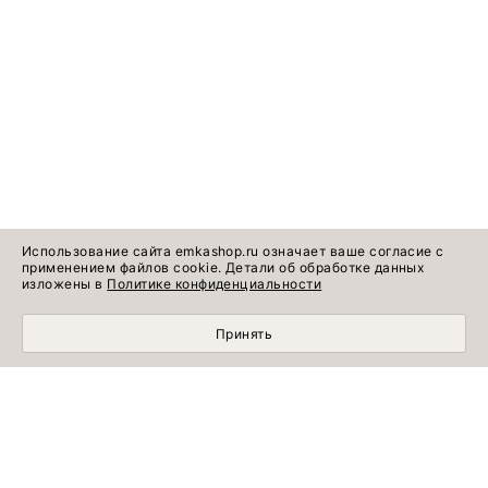
Использование сайта emkashop.ru означает ваше согласие с
применением файлов cookie. Детали об обработке данных
изложены в
Политике конфиденциальности
Принять
Идеи готовых
Информация о продукте
образов