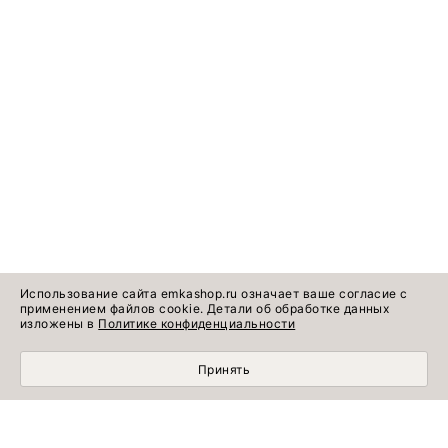
Использование сайта emkashop.ru означает ваше согласие с
применением файлов cookie. Детали об обработке данных
изложены в
Политике конфиденциальности
Принять
Идеи готовых
Информация о продукте
образов