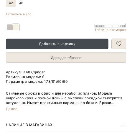
42
48
Осталось мало
Таблица размеров
Добавить в корзину
Идеи для образов
Артикул:
D487/ginger
Размер на модели: S
Параметры модели: 178/81/60/90
Стильные брюки в офис и для нерабочих планов. Модель
широкого кроя и полной длины с высокой посадкой смотрится
актуально. Имеет практичные карманы по бокам. Брюки
выполнены в универсальном молочно-бежевом оттенке и
Далее
украшены тонкой полоской. Один из главных принтов сезона не
теряет актуальность, смотрится элегантно и уместен в
деловом гардеробе. В составе материала — дышащая вискоза
НАЛИЧИЕ В МАГАЗИНАХ
и эластан для ещё более комфорной посадки. Завершить образ
можно платьем-жакетом из комплекта или другим верхом по