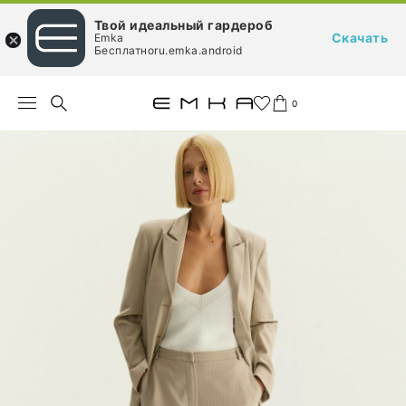
Твой идеальный гардероб
Скачать
Emka
Бесплатноru.emka.android
0