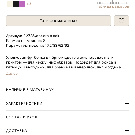
+3
Таблица размеров
Только в магазинах
Артикул:
B2786/cheers black
Размер на модели: S
Параметры модели: 172/83/62/92
Хлопковая футболка в чёрном цвете с жизнерадостным
принтом — для нескучных образов. Подойдёт для офиса в
пятницу и выходных, для бранчей и вечеринок, дел и отдыха.
Принт добавит в образ оптимизма и лёгкости. Универсальную
Далее
модель с круглым вырезом отличают свободные рукава со
спущенным плечом и отворотами. Длина позволяет носить
футболку как навыпуск, так и в заправленном виде.
НАЛИЧИЕ В МАГАЗИНАХ
ХАРАКТЕРИСТИКИ
СОСТАВ И УХОД
ДОСТАВКА