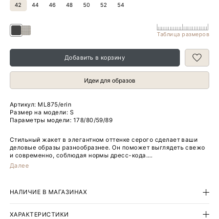
42
44
46
48
50
52
54
Таблица размеров
Добавить в корзину
Идеи для образов
Артикул:
ML875/erin
Размер на модели: S
Параметры модели: 178/80/59/89
Стильный жакет в элегантном оттенке серого сделает ваши
деловые образы разнообразнее. Он поможет выглядеть свежо
и современно, соблюдая нормы дресс-кода.
Далее
Шарм этой вещи — в деталях. Удлинённую модель отличает
асимметричная полочка с двумя пуговицами на одном уровне.
Интересно смотрится приталенность на контрасте с
НАЛИЧИЕ В МАГАЗИНАХ
подплечниками и крупными лацканами.
Тонкая, но не холодная костюмная ткань приятна на ощупь.
ХАРАКТЕРИСТИКИ
Жакет будет комфортным вариантом на демисезон — в составе