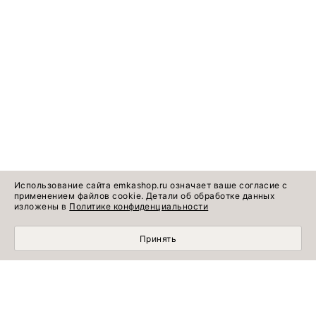
Использование сайта emkashop.ru означает ваше согласие с
применением файлов cookie. Детали об обработке данных
изложены в
Политике конфиденциальности
Принять
Идеи готовых
Информация о продукте
образов