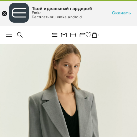
Твой идеальный гардероб
Скачать
Emka
Бесплатноru.emka.android
0