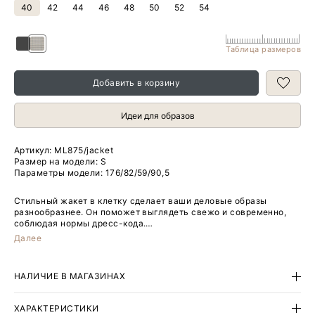
40
42
44
46
48
50
52
54
Таблица размеров
Добавить в корзину
Идеи для образов
Артикул:
ML875/jacket
Размер на модели: S
Параметры модели: 176/82/59/90,5
Стильный жакет в клетку сделает ваши деловые образы
разнообразнее. Он поможет выглядеть свежо и современно,
соблюдая нормы дресс-кода.
Далее
Шарм этой вещи — в деталях. Удлинённую модель отличает
асимметричная полочка с двумя пуговицами на одном уровне.
Интересно смотрится приталенность на контрасте с
НАЛИЧИЕ В МАГАЗИНАХ
подплечниками и крупными лацканами.
Изделие выполнено на подкладке с вискозой.
ХАРАКТЕРИСТИКИ