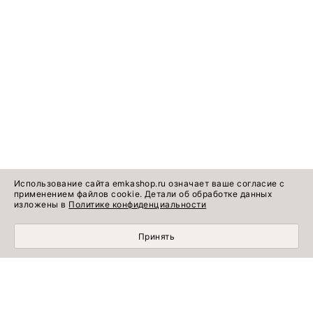
Использование сайта emkashop.ru означает ваше согласие с
применением файлов cookie. Детали об обработке данных
изложены в
Политике конфиденциальности
Принять
Идеи готовых
Информация о продукте
образов