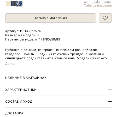
Таблица размеров
Только в магазинах
Артикул:
B3142/orbital
Размер на модели: S
Параметры модели: 178/80/59/89
Рубашка с сочным, контрастным принтом разнообразит
гардероб. Принты — один из ключевых трендов, а жёлтый и
синий цвета среди главных в этом сезоне. Модель без кокетки
и складок — классика жанра, которая всегда уместна. Рубашку
Далее
хорошо сочетать с классическим денимом и юбками из
экокожи. Материал полностью состоит из приятной к телу
вискозы.
НАЛИЧИЕ В МАГАЗИНАХ
ХАРАКТЕРИСТИКИ
СОСТАВ И УХОД
ДОСТАВКА