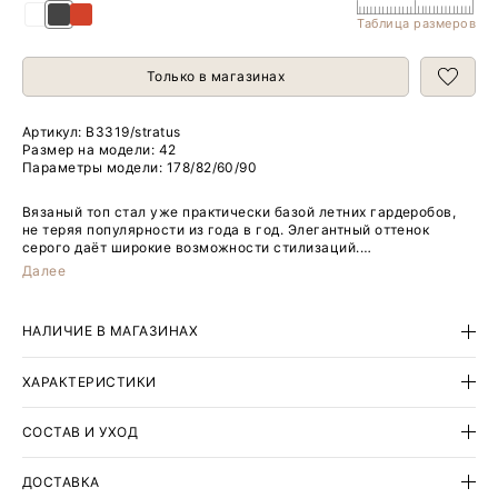
Таблица размеров
Только в магазинах
Артикул:
B3319/stratus
Размер на модели: 42
Параметры модели: 178/82/60/90
Вязаный топ стал уже практически базой летних гардеробов,
не теряя популярности из года в год. Элегантный оттенок
серого даёт широкие возможности стилизаций.
Далее
Натуральный лён и тенсел делают пряжу более приятной к
телу, комфортной и дышащей.
НАЛИЧИЕ В МАГАЗИНАХ
Минималистичная прямая модель с круглым вырезом под
горло имеет удлинённый фасон: топ стильно смотрится и
подчёркивает красоту в движении.
ХАРАКТЕРИСТИКИ
Завершить образ с топом можно любым денимом, хлопковыми
и льняными юбками, а также другими вариантами по вкусу.
СОСТАВ И УХОД
ДОСТАВКА