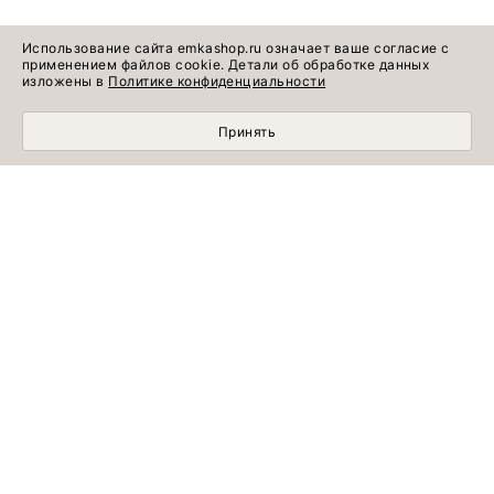
Использование сайта emkashop.ru означает ваше согласие с
применением файлов cookie. Детали об обработке данных
изложены в
Политике конфиденциальности
Принять
МОБИЛЬНЫЙ ШОПИНГ СТАЛ УДОБНЕЕ С
ПРИЛОЖЕНИЕМ EMKA! УСТАНОВИТЕ СЕЙЧАС!
УЗНАВАЙТЕ ПЕРВЫМИ
Подписывайтесь на обзоры коллекций, модные образы, советы
экспертов