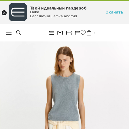
Твой идеальный гардероб
Скачать
Emka
Бесплатноru.emka.android
0